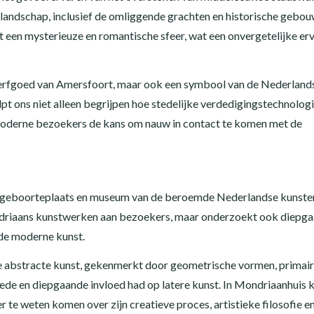
slandschap, inclusief de omliggende grachten en historische gebouw
een mysterieuze en romantische sfeer, wat een onvergetelijke er
el erfgoed van Amersfoort, maar ook een symbool van de Nederland
pt ons niet alleen begrijpen hoe stedelijke verdedigingstechnologi
 moderne bezoekers de kans om nauw in contact te komen met de
de geboorteplaats en museum van de beroemde Nederlandse kunste
ndriaans kunstwerken aan bezoekers, maar onderzoekt ook diepga
p de moderne kunst.
e abstracte kunst, gekenmerkt door geometrische vormen, primai
 brede en diepgaande invloed had op latere kunst. In Mondriaanhuis 
te weten komen over zijn creatieve proces, artistieke filosofie en