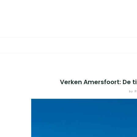
Skip
to
BESTEMMINGEN
content
HOTELS
REISTIPS
ROUTES
Verken Amersfoort: De t
by
P