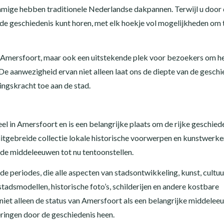
mige hebben traditionele Nederlandse dakpannen. Terwijl u door
an de geschiedenis kunt horen, met elk hoekje vol mogelijkheden om 
an Amersfoort, maar ook een uitstekende plek voor bezoekers om h
e aanwezigheid ervan niet alleen laat ons de diepte van de geschi
ngskracht toe aan de stad.
el in Amersfoort en is een belangrijke plaats om de rijke geschied
itgebreide collectie lokale historische voorwerpen en kunstwerken
de middeleeuwen tot nu tentoonstellen.
e periodes, die alle aspecten van stadsontwikkeling, kunst, cultuu
tadsmodellen, historische foto’s, schilderijen en andere kostbare
niet alleen de status van Amersfoort als een belangrijke middelee
eringen door de geschiedenis heen.