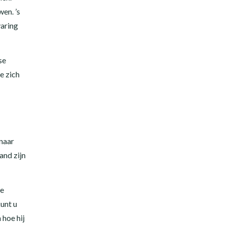
en. ’s
varing
se
e zich
naar
and zijn
re
kunt u
 hoe hij