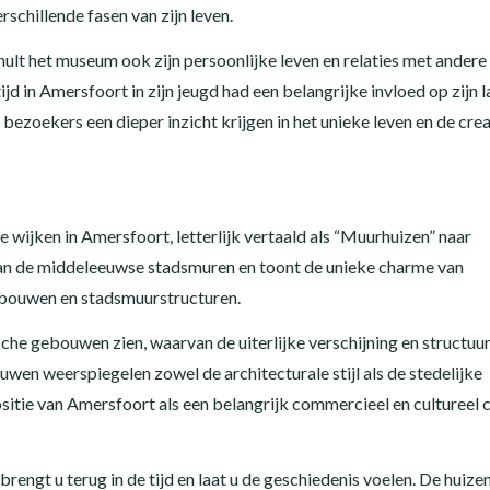
erschillende fasen van zijn leven.
lt het museum ook zijn persoonlijke leven en relaties met andere
ijd in Amersfoort in zijn jeugd had een belangrijke invloed op zijn l
bezoekers een dieper inzicht krijgen in het unieke leven en de cre
 wijken in Amersfoort, letterlijk vertaald als “Muurhuizen” naar
 van de middeleeuwse stadsmuren en toont de unieke charme van
ebouwen en stadsmuurstructuren.
he gebouwen zien, waarvan de uiterlijke verschijning en structuu
en weerspiegelen zowel de architecturale stijl als de stedelijke
positie van Amersfoort als een belangrijk commercieel en cultureel
engt u terug in de tijd en laat u de geschiedenis voelen. De huize