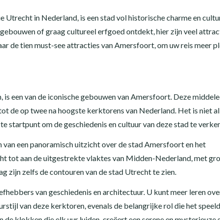
 Utrecht in Nederland, is een stad vol historische charme en cultu
 gebouwen of graag cultureel erfgoed ontdekt, hier zijn veel attrac
ar de tien must-see attracties van Amersfoort, om uw reis meer pl
, is een van de iconische gebouwen van Amersfoort. Deze middel
tot de op twee na hoogste kerktorens van Nederland. Het is niet al
e startpunt om de geschiedenis en cultuur van deze stad te verke
n van een panoramisch uitzicht over de stad Amersfoort en het
icht tot aan de uitgestrekte vlaktes van Midden-Nederland, met gr
g zijn zelfs de contouren van de stad Utrecht te zien.
efhebbers van geschiedenis en architectuur. U kunt meer leren ove
stijl van deze kerktoren, evenals de belangrijke rol die het speeld
de klokken die elk uur luiden, creëert een serene en mysterieuze 