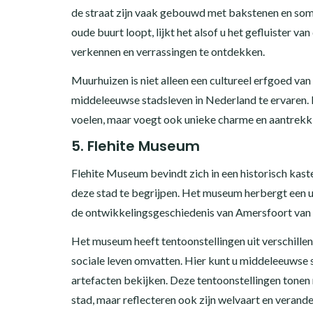
de straat zijn vaak gebouwd met bakstenen en som
oude buurt loopt, lijkt het alsof u het gefluister v
verkennen en verrassingen te ontdekken.
Muurhuizen is niet alleen een cultureel erfgoed v
middeleeuwse stadsleven in Nederland te ervaren. D
voelen, maar voegt ook unieke charme en aantrekki
5. Flehite Museum
Flehite Museum bevindt zich in een historisch kaste
deze stad te begrijpen. Het museum herbergt een u
de ontwikkelingsgeschiedenis van Amersfoort van 
Het museum heeft tentoonstellingen uit verschillend
sociale leven omvatten. Hier kunt u middeleeuwse s
artefacten bekijken. Deze tentoonstellingen tonen 
stad, maar reflecteren ook zijn welvaart en verand