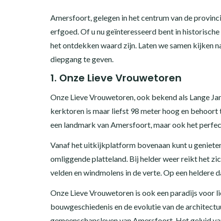
Amersfoort, gelegen in het centrum van de provincie
erfgoed. Of u nu geïnteresseerd bent in historische
het ontdekken waard zijn. Laten we samen kijken na
diepgang te geven.
1. Onze Lieve Vrouwetoren
Onze Lieve Vrouwetoren, ook bekend als Lange Jan
kerktoren is maar liefst 98 meter hoog en behoort 
een landmark van Amersfoort, maar ook het perfect
Vanaf het uitkijkplatform bovenaan kunt u geniete
omliggende platteland. Bij helder weer reikt het z
velden en windmolens in de verte. Op een heldere da
Onze Lieve Vrouwetoren is ook een paradijs voor li
bouwgeschiedenis en de evolutie van de architectuur
gemeenschapsleven van Amersfoort. Het geluid van 