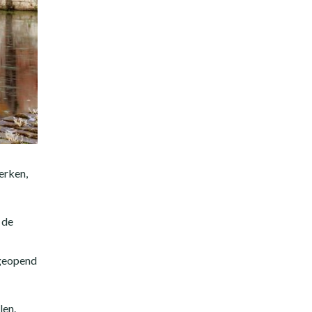
erken,
 de
 geopend
len.