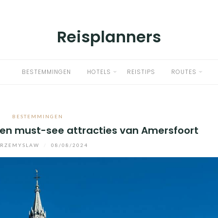
Reisplanners
BESTEMMINGEN
HOTELS
REISTIPS
ROUTES
BESTEMMINGEN
ien must-see attracties van Amersfoort
RZEMYSLAW
/
08/08/2024