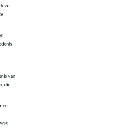
 deze
te
et
edenis
enis van
, die
r en
uwse