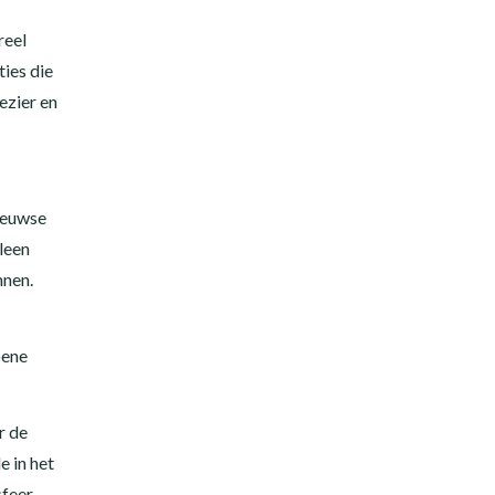
reel
ties die
ezier en
eeuwse
leen
nnen.
oene
r de
e in het
sfeer