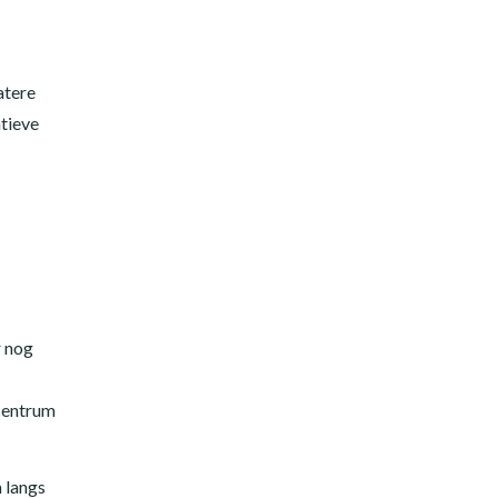
atere
atieve
r nog
 centrum
n langs