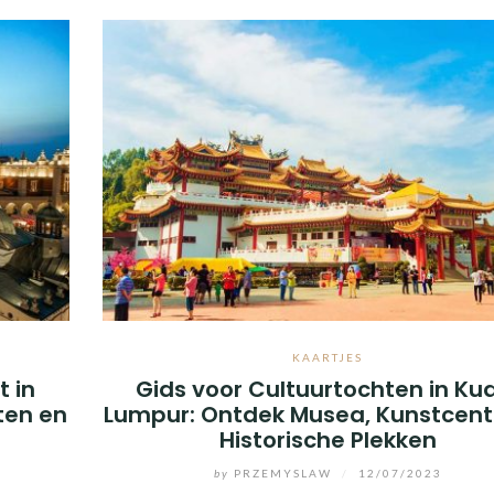
KAARTJES
 in
Gids voor Cultuurtochten in Ku
iten en
Lumpur: Ontdek Musea, Kunstcent
Historische Plekken
by
PRZEMYSLAW
/
12/07/2023