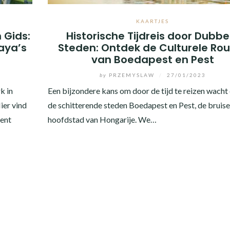
KAARTJES
 Gids:
Historische Tijdreis door Dubbe
taya’s
Steden: Ontdek de Culturele Ro
van Boedapest en Pest
by
PRZEMYSLAW
/
27/01/2023
k in
Een bijzondere kans om door de tijd te reizen wacht o
ier vind
de schitterende steden Boedapest en Pest, de bruis
ment
hoofdstad van Hongarije. We…