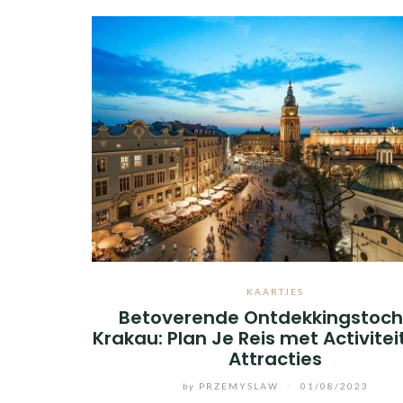
KAARTJES
Betoverende Ontdekkingstocht
Krakau: Plan Je Reis met Activite
Attracties
by
PRZEMYSLAW
/
01/08/2023