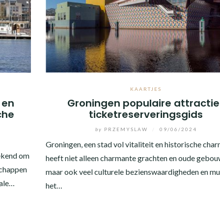
KAARTJES
 en
Groningen populaire attractie
che
ticketreserveringsgids
by
PRZEMYSLAW
/
09/06/2024
Groningen, een stad vol vitaliteit en historische char
bekend om
heeft niet alleen charmante grachten en oude gebou
dschappen
maar ook veel culturele bezienswaardigheden en mu
eale…
het…