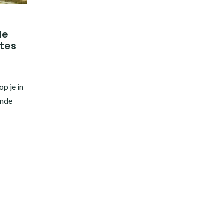
le
utes
p je in
ende