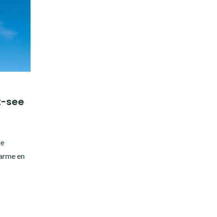
t-see
ie
harme en