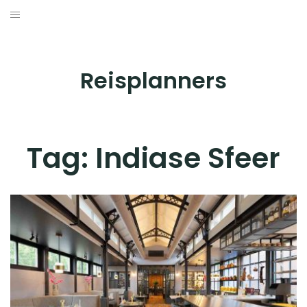
Skip
to
BESTEMMINGEN
content
HOTELS
Reisplanners
REISTIPS
ROUTES
Tag:
Indiase Sfeer