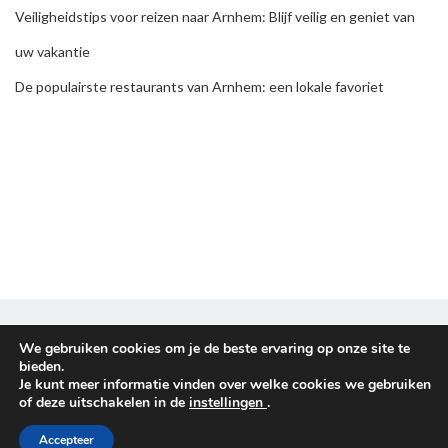
Veiligheidstips voor reizen naar Arnhem: Blijf veilig en geniet van
uw vakantie
De populairste restaurants van Arnhem: een lokale favoriet
Disclaimer & Privacy policy
We gebruiken cookies om je de beste ervaring op onze site te
bieden.
Je kunt meer informatie vinden over welke cookies we gebruiken
Copyright © 2026
Reisplanners
. All rights reserved.
of deze uitschakelen in de
instellingen
.
Proudly powered by
WordPress
. Theme
EightyDays Lite
by
Accepteer
GretaThemes.