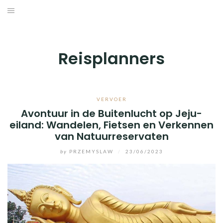
Skip
to
BESTEMMINGEN
content
HOTELS
Reisplanners
REISTIPS
ROUTES
VERVOER
Avontuur in de Buitenlucht op Jeju-
eiland: Wandelen, Fietsen en Verkennen
van Natuurreservaten
by
PRZEMYSLAW
/
23/06/2023