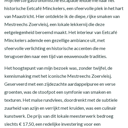
Mijn eerste gastronomische escapade leidde me naar het
historische Eetcafé Minckelers, een sfeervolle plek in het hart
van Maastricht. Hier ontdekte ik de diepe, rijke smaken van
Mestreechs Zoervleisj, een lokale lekkernij die deze
eetgelegenheid beroemd maakt. Het interieur van Eetcafé
Minckelers ademde een gezellige ambiance uit, met
sfeervolle verlichting en historische accenten die me
terugvoerden naar een tijd van eeuwenoude tradities.
Het hoogtepunt van mijn bezoek was, zonder twijfel, de
kennismaking met het iconische Mestreechs Zoervleisj.
Geserveerd met een zijdezachte aardappelpuree en verse
groenten, was de stoofpot een symfonie van smaken en
texturen. Het malse rundvlees, doordrenkt met de subtiele
zuurheid van azijn en verrijkt met kruiden, was een culinair
kunstwerk. De prijs van dit lokale meesterwerk bedroeg
slechts € 17,50, een redelijke investering voor een