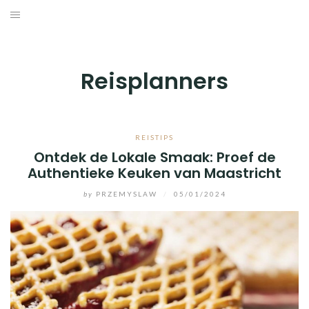
Skip
to
BESTEMMINGEN
content
HOTELS
Reisplanners
REISTIPS
ROUTES
REISTIPS
Ontdek de Lokale Smaak: Proef de
Authentieke Keuken van Maastricht
by
PRZEMYSLAW
/
05/01/2024