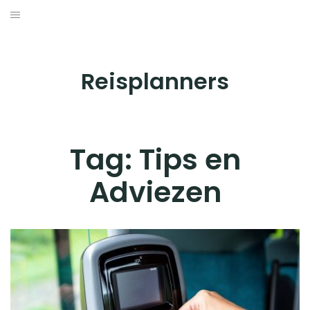
Skip
to
BESTEMMINGEN
content
HOTELS
Reisplanners
REISTIPS
ROUTES
Tag:
Tips en
Adviezen