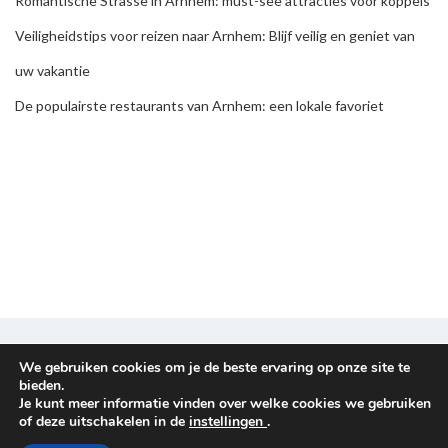
Romantische Strasse in Arnhem: must-see attracties voor koppels
Veiligheidstips voor reizen naar Arnhem: Blijf veilig en geniet van
uw vakantie
De populairste restaurants van Arnhem: een lokale favoriet
Disclaimer & Privacy policy
We gebruiken cookies om je de beste ervaring op onze site te
bieden.
Je kunt meer informatie vinden over welke cookies we gebruiken
Copyright © 2026
Reisplanners
. All rights reserved.
of deze uitschakelen in de
instellingen
.
Proudly powered by
WordPress
. Theme
EightyDays Lite
by