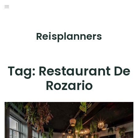
Skip
to
BESTEMMINGEN
content
HOTELS
Reisplanners
REISTIPS
ROUTES
Tag:
Restaurant De
Rozario