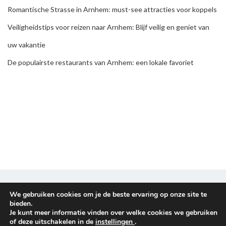
Romantische Strasse in Arnhem: must-see attracties voor koppels
Veiligheidstips voor reizen naar Arnhem: Blijf veilig en geniet van
uw vakantie
De populairste restaurants van Arnhem: een lokale favoriet
Disclaimer & Privacy policy
We gebruiken cookies om je de beste ervaring op onze site te
bieden.
Je kunt meer informatie vinden over welke cookies we gebruiken
Copyright © 2026
Reisplanners
. All rights reserved.
of deze uitschakelen in de
instellingen
.