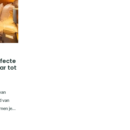
rfecte
ar tot
van
d van
emen je…