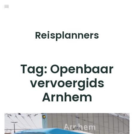
Skip
to
BESTEMMINGEN
content
HOTELS
Reisplanners
REISTIPS
ROUTES
Tag:
Openbaar
vervoergids
Arnhem