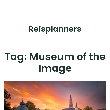
Skip
to
BESTEMMINGEN
content
HOTELS
Reisplanners
REISTIPS
ROUTES
Tag:
Museum of the
Image