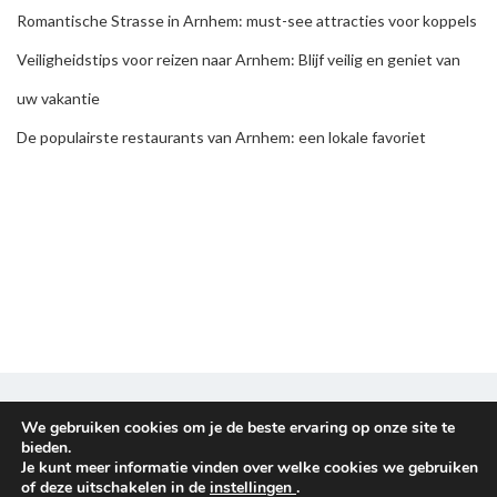
Romantische Strasse in Arnhem: must-see attracties voor koppels
Veiligheidstips voor reizen naar Arnhem: Blijf veilig en geniet van
uw vakantie
De populairste restaurants van Arnhem: een lokale favoriet
Disclaimer & Privacy policy
We gebruiken cookies om je de beste ervaring op onze site te
bieden.
Je kunt meer informatie vinden over welke cookies we gebruiken
Copyright © 2026
Reisplanners
. All rights reserved.
of deze uitschakelen in de
instellingen
.