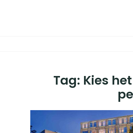
Skip
to
BESTEMMINGEN
content
HOTELS
REISTIPS
ROUTES
Tag:
Kies het
pe