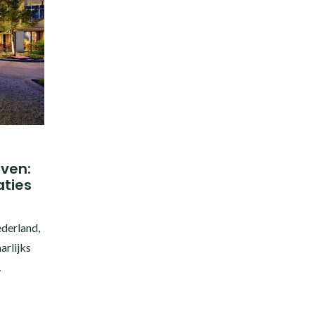
oven:
ties
ederland,
arlijks
…