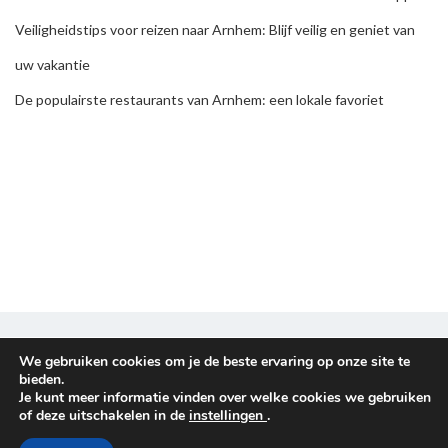
Veiligheidstips voor reizen naar Arnhem: Blijf veilig en geniet van
uw vakantie
De populairste restaurants van Arnhem: een lokale favoriet
Disclaimer & Privacy policy
We gebruiken cookies om je de beste ervaring op onze site te
bieden.
Je kunt meer informatie vinden over welke cookies we gebruiken
Copyright © 2026
Reisplanners
. All rights reserved.
of deze uitschakelen in de
instellingen
.
Proudly powered by
WordPress
. Theme
EightyDays Lite
by