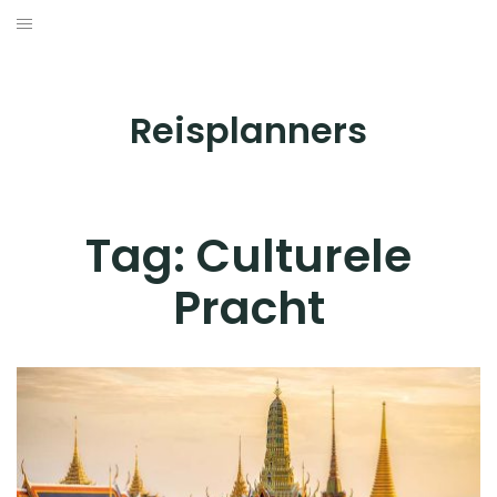
Skip
to
BESTEMMINGEN
content
HOTELS
Reisplanners
REISTIPS
ROUTES
Tag:
Culturele
Pracht