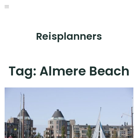
Skip
to
BESTEMMINGEN
content
HOTELS
Reisplanners
REISTIPS
ROUTES
Tag:
Almere Beach