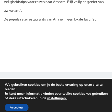
Veiligheidstips voor reizen naar Arnhem: Blijf veilig en geniet van
uw vakantie
De populairste restaurants van Arnhem: een lokale favoriet
Disclaimer & Privacy policy
We gebruiken cookies om je de beste ervaring op onze site te
bieden.
Je kunt meer informatie vinden over welke cookies we gebruiken
Copyright © 2026
Reisplanners
. All rights reserved.
of deze uitschakelen in de
instellingen
.
Proudly powered by
WordPress
. Theme
EightyDays Lite
by
Accepteer
GretaThemes.