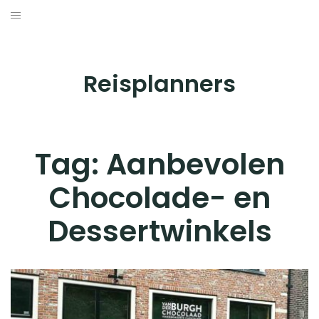
Skip
to
BESTEMMINGEN
content
HOTELS
Reisplanners
REISTIPS
ROUTES
Tag:
Aanbevolen
Chocolade- en
Dessertwinkels